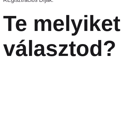
REgisztrációs Díjak:
Te melyiket
választod?