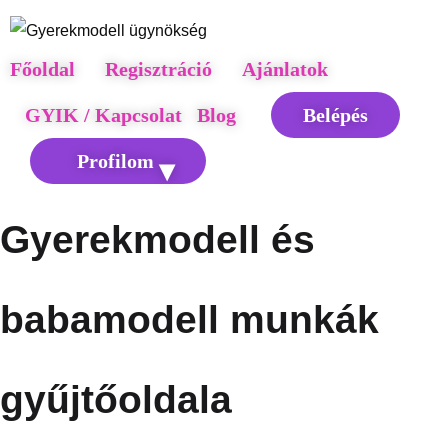
Főoldal
Regisztráció
Ajánlatok
GYIK / Kapcsolat
Blog
Belépés
Profilom
Gyerekmodell és
babamodell munkák
gyűjtőoldala