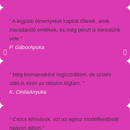
“ A legjobb élmenyeket kaptuk tőletek, amik
maradandó emlékek, és még pénzt is kerestünk
vele ”
P. Gábor
Apuka
“ Még kismamaként regisztráltam, de szülés
után is ezen az oldalon lógtam. ”
K. Cintia
Anyuka
“ Csúcs kihívások, ezt az egész modellkedősdit
nagyon adom.”