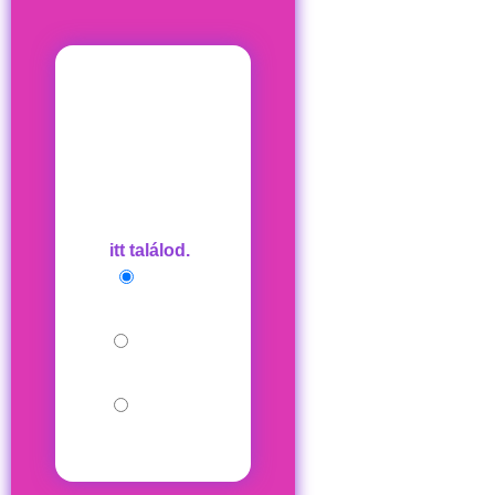
Milyen
csomagra
szeretnél
előfizetni?
(Csomagjainkat
)
itt találod.
6 HÓ
STANDARD
12 HÓ
STANDARD
12 HÓ
PRÉMIUM